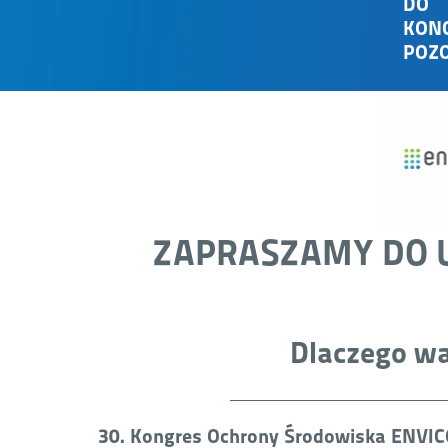
DO
KON
POZO
ZAPRASZAMY DO 
Dlaczego wa
30. Kongres Ochrony Środowiska ENVI